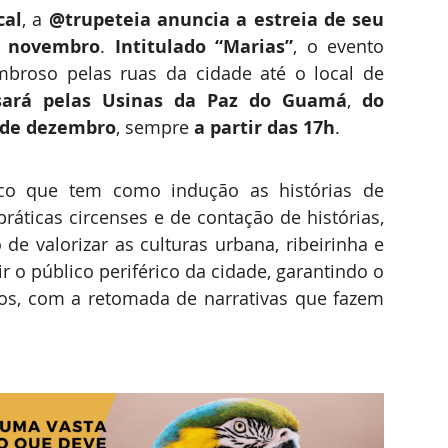
cal
, a 
@trupeteia anuncia a estreia de seu 
e novembro
. 
Intitulado “Marias”
, o evento 
broso pelas ruas da cidade até o local de 
sará pelas Usinas da Paz do Guamá
, 
do 
 de dezembro
, sempre 
a partir das 17h
.
co que tem como indução as histórias de 
ticas circenses e de contação de histórias, 
de valorizar as culturas urbana, ribeirinha e 
ir o público periférico da cidade, garantindo o 
os, com a retomada de narrativas que fazem 