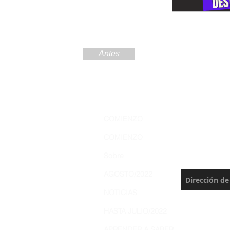
Antes
Regístre
COMIENZO
Amazoní
COMIENZO
Nunca te pie
Sobre
actualización
AGOSTO/2022
NOTICIAS
HASTA JULIO/2022
APRENDER A SABER