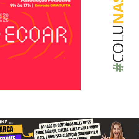
NAS
COLU
#