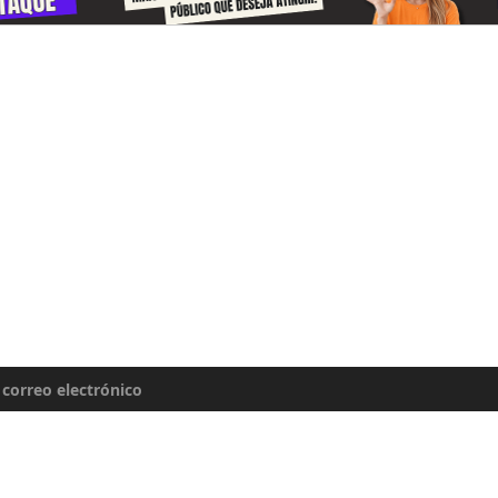
se y reciba información sobre la cultu
a todos los días
rdas una