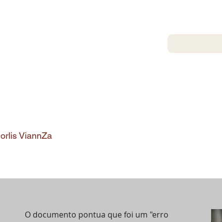
iorlis ViannZa
O documento pontua que foi um "erro