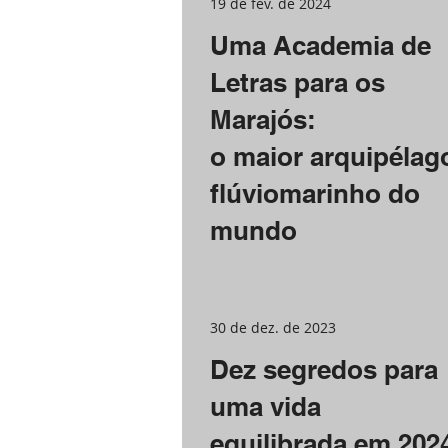
19 de fev. de 2024
Uma Academia de
Letras para os
Marajós:
o maior arquipélag
flúviomarinho do
mundo
30 de dez. de 2023
Dez segredos para
uma vida
equilibrada em 202