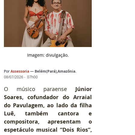
Imagem: d
ivulgação.
Por
 Assessoria 
— 
Belém(Pará),Amazônia
.
08/07/2026 -  07h00
O músico paraense 
Júnior 
Soares, cofundador do Arraial 
do Pavulagem, ao lado da filha 
Luê, também cantora e 
compositora, apresentam o 
espetáculo musical “Dois Rios”, 