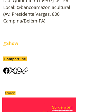
Dia: Quinta-feira (09/07), às 19h
Local: @bancoamazoniacultural 
(Av. Presidente Vargas, 800, 
Campina/Belém-PA)
#
Show
Compartilhe
Anúncio