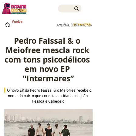
Vuelve
19 may 2026
Amazônia, Brasil e o mundo.
Pedro Faissal & o 
Meiofree mescla rock 
com tons psicodélicos 
em novo EP 
"Intermares”
 O novo EP da Pedro Faissal & o Meiofree recebe o 
nome do bairro que conecta as cidades de João 
Pessoa e Cabedelo