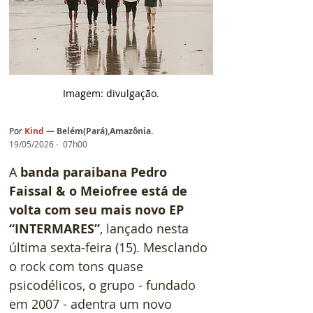
Imagem: d
ivulgação.
Por
 Kind 
— 
Belém(Pará),Amazônia.
19/05/2026 -  07h00
A 
banda paraibana Pedro 
Faissal & o Meiofree está de 
volta com seu mais novo EP 
“INTERMARES”
, lançado nesta 
última sexta-feira (15). Mesclando 
o rock com tons quase 
psicodélicos, o grupo - fundado 
em 2007 - adentra um novo 