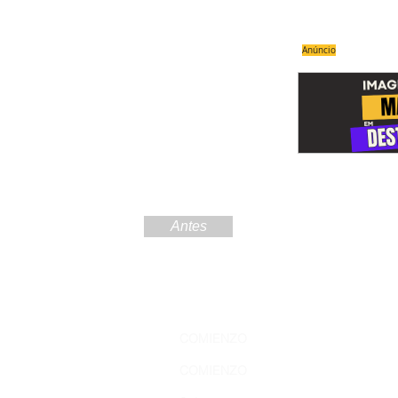
Anúncio
Antes
Regístre
COMIENZO
Amazoní
COMIENZO
Nunca te pie