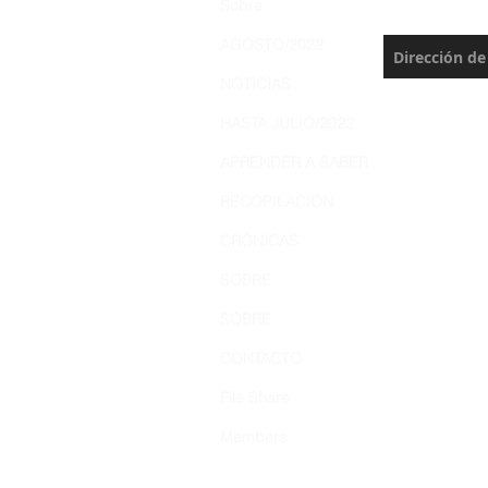
Sobre
actualización
AGOSTO/2022
NOTICIAS
HASTA JULIO/2022
APRENDER A SABER
RECOPILACIÓN
CRÓNICAS
SOBRE
SOBRE
CONTACTO
File Share
Members