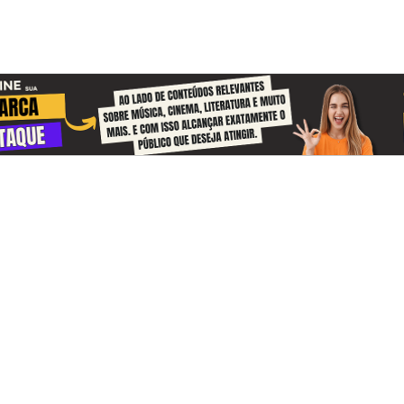
se y reciba información sobre la cultu
a todos los días
rdas una