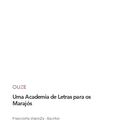
OU
Z
E
Uma Academia de Letras para os
Marajós
Franciorlis ViannZa - Escritor