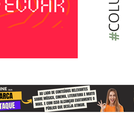
COLU
#