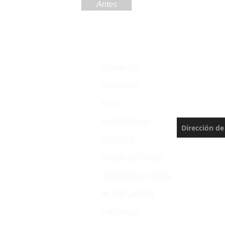
Antes
Regístre
COMIENZO
Amazoní
COMIENZO
Nunca te pie
Sobre
actualización
AGOSTO/2022
NOTICIAS
HASTA JULIO/2022
APRENDER A SABER
RECOPILACIÓN
CRÓNICAS