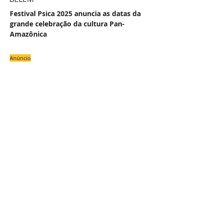
Festival Psica 2025 anuncia as datas da
grande celebração da cultura Pan-
Amazônica
Anúncio
#
NAS
COLU
OU
Z
E
Uma Academia de Letras para os