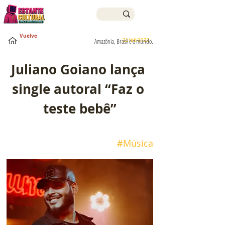
Vuelve
21 feb 2023
Amazônia, Brasil e o mundo.
Juliano Goiano lança 
single autoral “Faz o 
teste bebê”
#Música