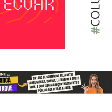
COLU
#