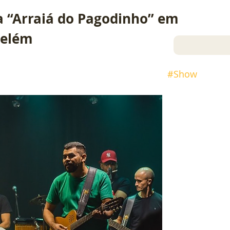
a “Arraiá do Pagodinho” em 
elém
#Show
21 jun 2023
Luana Moraes