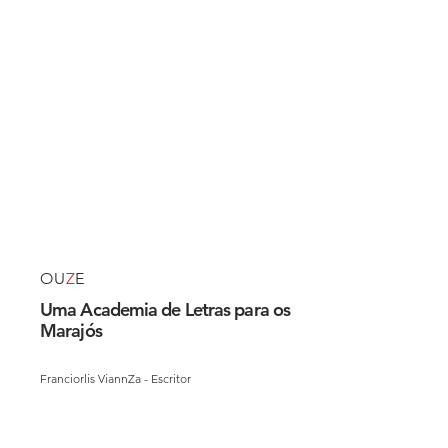
OU
Z
E
Uma Academia de Letras para os
Marajós
Franciorlis ViannZa - Escritor