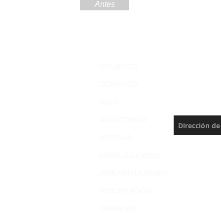
Antes
Regístre
COMIENZO
Amazoní
COMIENZO
Nunca te pie
Sobre
actualización
AGOSTO/2022
NOTICIAS
HASTA JULIO/2022
APRENDER A SABER
RECOPILACIÓN
CRÓNICAS