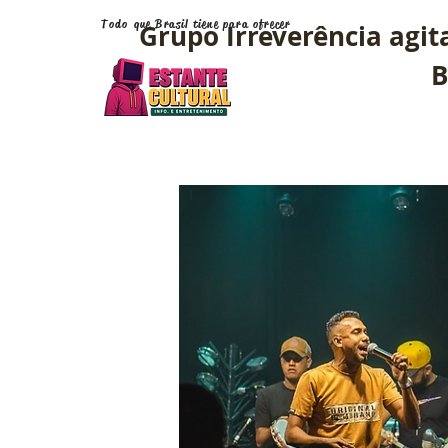
Todo que Brasil tiene para ofrecer
Grupo Irreverência agit
B
Vuelve