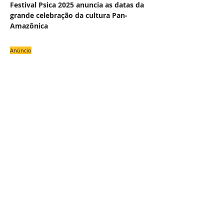
Festival Psica 2025 anuncia as datas da
grande celebração da cultura Pan-
Amazônica
Anúncio
#
NAS
COLU
OU
Z
E
Uma Academia de Letras para os