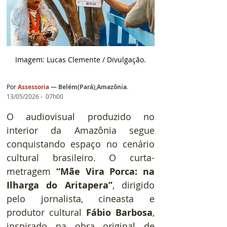
Imagem: Lucas Clemente / D
ivulgação.
Por
Assessoria
— 
Belém(Pará),Amazônia.
13/05/2026 -  07h00
O audiovisual produzido no 
interior da Amazônia segue 
conquistando espaço no cenário 
cultural brasileiro. O curta-
metragem 
“Mãe Vira Porca: na 
Ilharga do Aritapera”
, dirigido 
pelo jornalista, cineasta e 
produtor cultural 
Fábio Barbosa
, 
inspirado na obra original de 