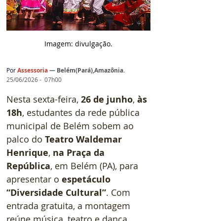
Imagem: d
ivulgação.
Por 
Assessoria 
— 
Belém(Pará),Amazônia
.
25/06/2026 -  07h00
Nesta sexta-feira, 
26 de junho
, 
às 
18h
, estudantes da rede pública 
municipal de Belém sobem ao 
palco do 
Teatro Waldemar 
Henrique
, 
na Praça da 
República
, em Belém (PA), para 
apresentar o 
espetáculo 
“Diversidade Cultural”
. Com 
entrada gratuita, a montagem 
reúne música, teatro e dança 