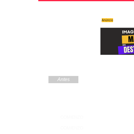
Anúncio
Antes
Regístre
COMIENZO
Amazoní
COMIENZO