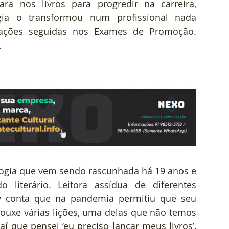
a nos livros para progredir na carreira, 
gia o transformou num profissional nada 
ações seguidas nos Exames de Promoção. 
.
logia que vem sendo rascunhada há 19 anos e 
iterário. Leitora assídua de diferentes 
lly conta que na pandemia permitiu que seu 
rouxe várias lições, uma delas que não temos 
í que pensei ‘eu preciso lançar meus livros’, 