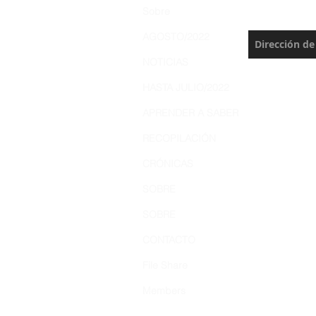
Nunca te pie
Sobre
actualización
AGOSTO/2022
NOTICIAS
HASTA JULIO/2022
APRENDER A SABER
RECOPILACIÓN
CRÓNICAS
SOBRE
SOBRE
CONTACTO
File Share
Members