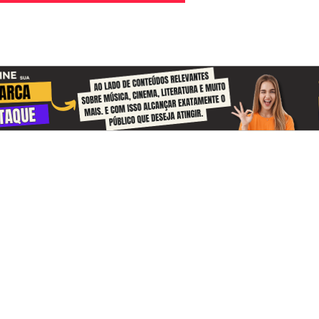
se y reciba información sobre la cultu
a todos los días