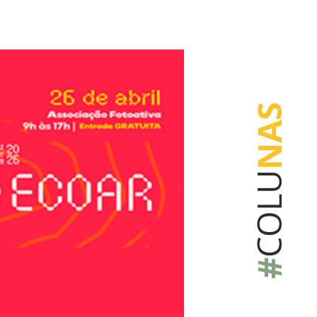
NAS
COLU
#