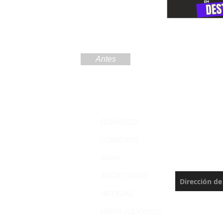
Antes
Regístre
COMIENZO
Amazoní
COMIENZO
Nunca te pie
Sobre
actualización
AGOSTO/2022
NOTICIAS
HASTA JULIO/2022