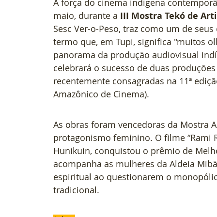
A força do cinema indígena contemporân
maio, durante a 
III Mostra Tekó de Ar
Sesc Ver-o-Peso, traz como um de seus 
termo que, em Tupi, significa "muitos o
panorama da produção audiovisual indí
celebrará o sucesso de duas produções 
recentemente consagradas na 11ª edição
Amazônico de Cinema).
As obras foram vencedoras da Mostra 
protagonismo feminino. O filme “Rami Ram
Hunikuin, conquistou o prêmio de Melhor
acompanha as mulheres da Aldeia Mib
espiritual ao questionarem o monopóli
tradicional.