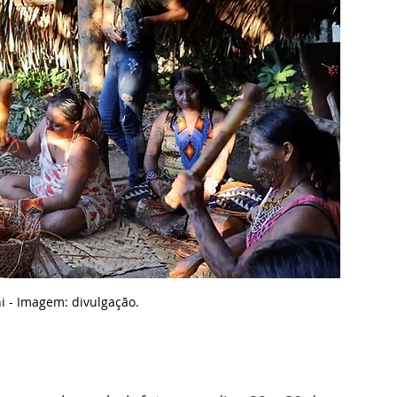
i - Imagem: d
ivulgação.