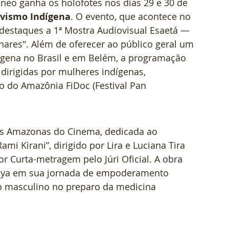
eo ganha os holofotes nos dias 29 e 30 de 
tivismo Indígena
. O evento, que acontece no 
destaques a 1ª Mostra Audiovisual Esaetá — 
lhares". Além de oferecer ao público geral um 
gena no Brasil e em Belém, a programação 
dirigidas por mulheres indígenas, 
 do Amazônia FiDoc (Festival Pan 
As Amazonas do Cinema, dedicada ao 
i Kirani”, dirigido por Lira e Luciana Tira 
 Curta-metragem pelo Júri Oficial. A obra 
ãya em sua jornada de empoderamento 
o masculino no preparo da medicina 