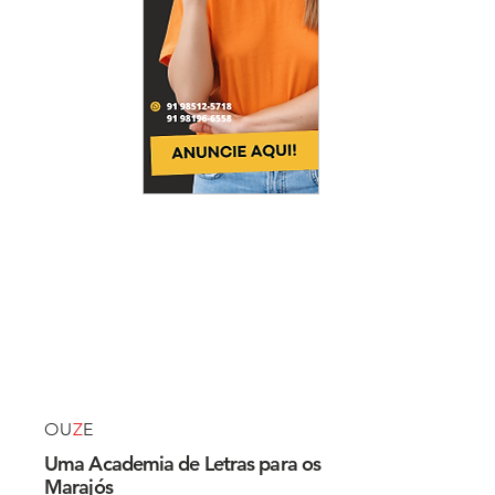
OU
Z
E
Uma Academia de Letras para os
Marajós