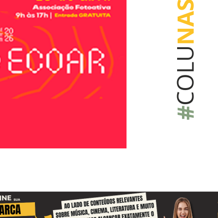
NAS
COLU
#