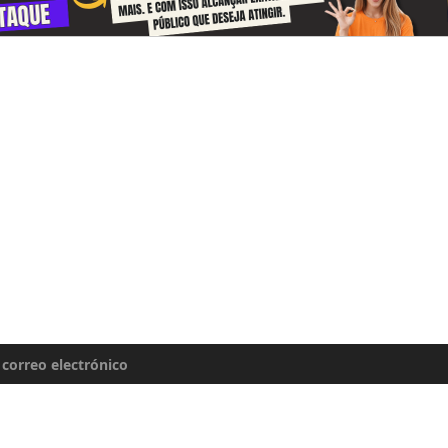
se y reciba información sobre la cultu
a todos los días
rdas una