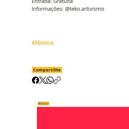
Entrada: Gratuita
Informações: @teko.artivismo
#
Mo
s
t
ra
Compartilhe
Anúncio