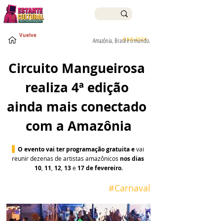
Vuelve
6 feb 2024
Amazônia, Brasil e o mundo.
Circuito Mangueirosa 
realiza 4ª edição 
ainda mais conectado 
com a Amazônia
O evento vai ter programação gratuita e
 vai 
reunir dezenas de artistas amazônicos 
nos dias 
10
,
 11
, 
12
,
 13
 e 
17 de fevereiro.
 #
Carnaval