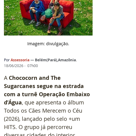
Imagem: d
ivulgação.
Por 
Assessoria 
— 
Belém(Pará),Amazônia
.
18/06/2026 -  07h00
A 
Chococorn and The 
Sugarcanes segue na estrada 
com a turnê Operação Embaixo 
d’Água
, que apresenta o álbum 
Todos os Cães Merecem o Céu 
(2026), lançado pelo selo +um 
HITS. O grupo já percorreu 
diversas cidades do interior 