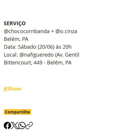
SERVIÇO
@chococornbanda + @o.cinza 
Belém, PA
Data: Sábado (20/06) às 20h
Local: @nafigueredo (Av. Gentil 
Bittencourt, 449 - Belém, PA
#
Show
Compartilhe