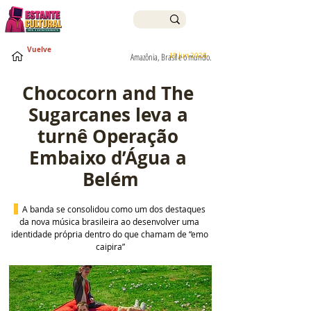
Vuelve
19 jun 2026
Amazônia, Brasil e o mundo.
Chococorn and The 
Sugarcanes leva a 
turnê Operação 
Embaixo d’Água a 
Belém
  A banda se consolidou como um dos destaques 
da nova música brasileira ao desenvolver uma 
identidade própria dentro do que chamam de “emo 
caipira”