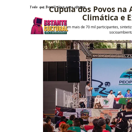
Cúpula dos Povos na 
Todo que Brasil tiene para ofrecer
Climática e 
O encontro, com mais de 70 mil participantes, sinteti
socioambienta
Vuelve