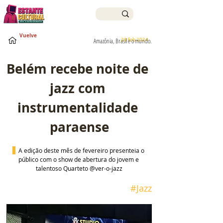
Vuelve
28 feb 2024
Amazônia, Brasil e o mundo.
Belém recebe noite de 
jazz com 
instrumentalidade 
paraense
A edição deste mês de fevereiro presenteia o 
público com o show de abertura do jovem e 
talentoso Quarteto @ver-o-jazz
 #
Jazz