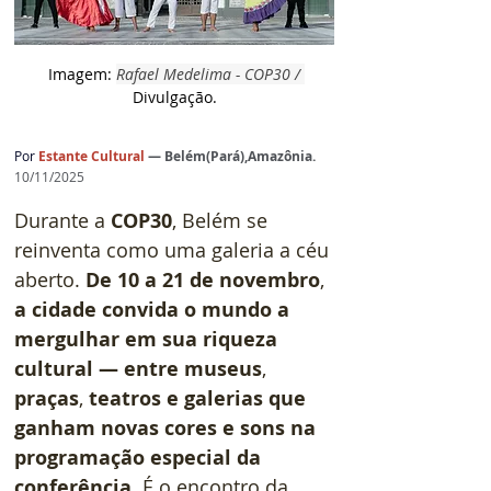
 Imagem: 
Rafael Medelima - COP30 / 
D
ivulgação.
Por 
Estante Cultural 
— Belém(Pará),Amazônia.
10/11/2025
Durante a 
COP30
, Belém se 
reinventa como uma galeria a céu 
aberto. 
De 10 a 21 de novembro
, 
a cidade convida o mundo a 
mergulhar em sua riqueza 
cultural — entre museus
, 
praças
, 
teatros e galerias que 
ganham novas cores e sons na 
programação especial da 
conferência
. É o encontro da 