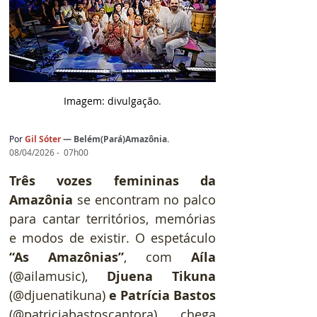
Imagem: d
ivulgação.
Por
Gil Sóter
— 
Belém(Pará)Amazônia.
08/04/2026 -  07h00
Três vozes femininas da 
Amazônia
 se encontram no palco 
para cantar territórios, memórias 
e modos de existir. O espetáculo 
“As Amazônias”
, com 
Aíla
(@ailamusic), 
Djuena Tikuna
(@djuenatikuna) 
e Patrícia Bastos
(@patriciabastoscantora), chega 