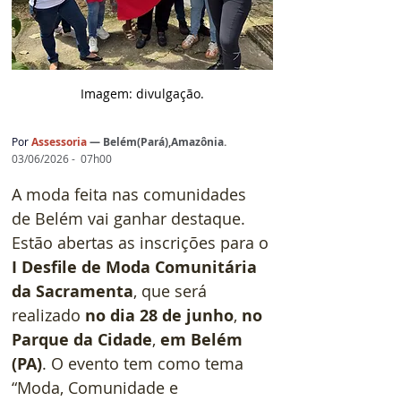
Imagem: d
ivulgação.
Por
 Assessoria
— 
Belém(Pará),Amazônia
.
03/06/2026 -  07h00
A moda feita nas comunidades 
de Belém vai ganhar destaque. 
Estão abertas as inscrições para o
I Desfile de Moda Comunitária 
da Sacramenta
, que será 
realizado 
no dia 28 de junho
, 
no 
Parque da Cidade
, 
em Belém 
(PA)
. O evento tem como tema 
“Moda, Comunidade e 