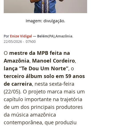
Imagem: d
ivulgação.
Por
Enize Vidigal 
— 
Belém
(
PA),Amazônia
.
22/05/2026 -  07h00
O 
mestre da MPB feita na 
Amazônia
, 
Manoel Cordeiro
, 
lança “Te Dou Um Norte”
, o 
terceiro álbum solo em 59 anos 
de carreira
, nesta sexta-feira 
(22/05). O projeto marca mais um 
capítulo importante na trajetória 
de um dos principais produtores 
da música amazônica 
contemporânea, que produziu 