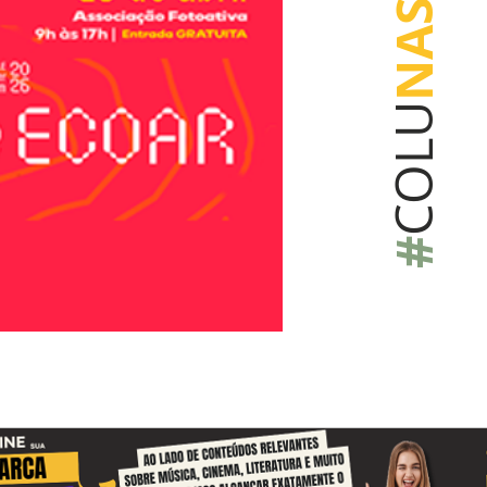
NAS
COLU
#