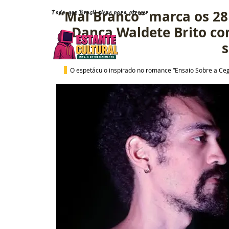
“Mal Branco” marca os 28
Todo que Brasil tiene para ofrecer
Dança Waldete Brito com
s
  O espetáculo inspirado no romance “Ensaio Sobre a Ceg
Vuelve