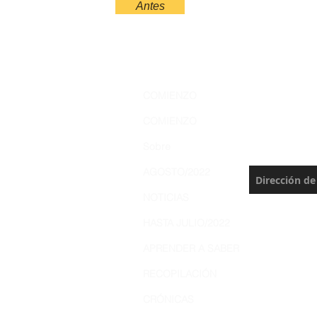
Antes
Regístre
COMIENZO
Amazoní
COMIENZO
Nunca te pie
Sobre
actualización
AGOSTO/2022
NOTICIAS
HASTA JULIO/2022
APRENDER A SABER
RECOPILACIÓN
CRÓNICAS