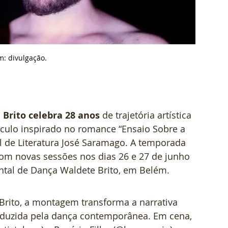
m: d
ivulgação.
Brito celebra 28 anos
 de trajetória artística 
áculo inspirado no romance “Ensaio Sobre a 
l de Literatura José Saramago. A temporada 
com novas sessões nos dias 26 e 27 de junho 
ental de Dança Waldete Brito, em Belém.
rito, a montagem transforma a narrativa 
nduzida pela dança contemporânea. Em cena, 