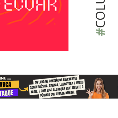
COLU
#