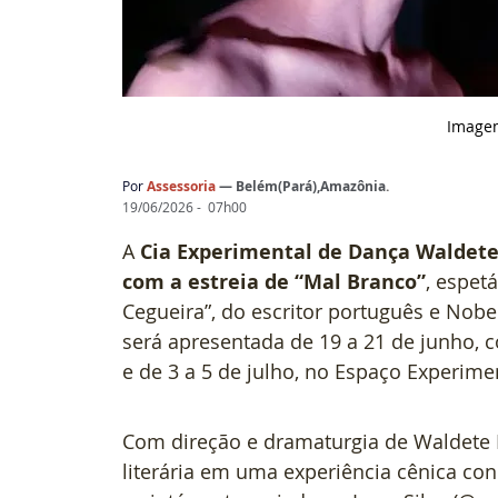
Image
Por 
Assessoria 
— 
Belém(Pará),Amazônia
.
19/06/2026 -  07h00
A 
Cia Experimental de Dança Waldete 
com a estreia de “Mal Branco”
, espet
Cegueira”, do escritor português e Nobe
será apresentada de 19 a 21 de junho, 
e de 3 a 5 de julho, no Espaço Experim
Com direção e dramaturgia de Waldete B
literária em uma experiência cênica co