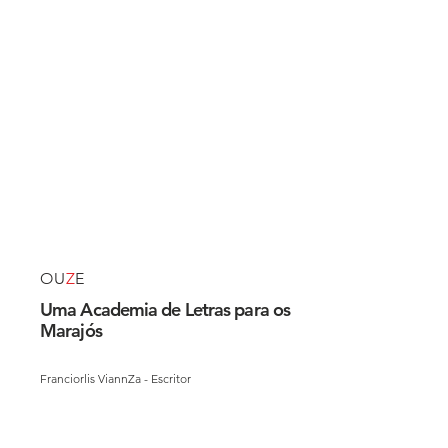
OU
Z
E
Uma Academia de Letras para os
Marajós
Franciorlis ViannZa - Escritor