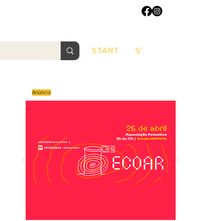
START
START
Sobre
Anúncio