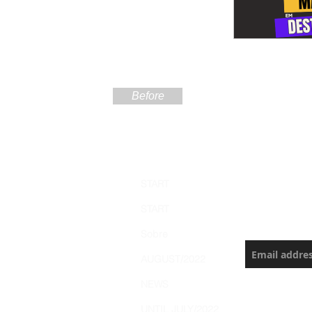
Before
Sign up
START
the Ama
START
Never miss a
Sobre
AUGUST/2022
NEWS
UNTIL JULY/2022