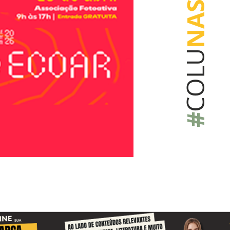
NAS
COLU
#