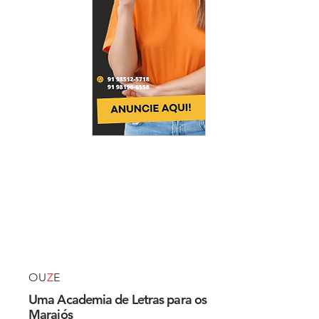
OU
Z
E
Uma Academia de Letras para os
Marajós