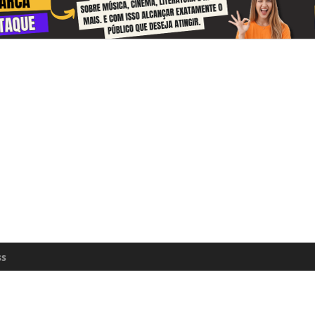
 and receive information about the cul
zon every day
n update