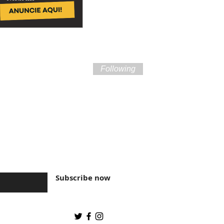
Following
ture of Brazil and
Subscribe now