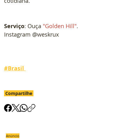
cotidiana.
Serviço
: Ouça 
"Golden Hill"
. 
Instagram @weskrux
#
Brasil 
Compartilhe
Anúncio