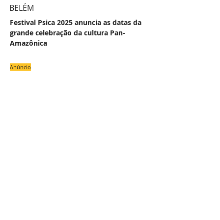
BELÉM
Festival Psica 2025 anuncia as datas da
grande celebração da cultura Pan-
Amazônica
Anúncio
#
NAS
COLU
OU
Z
E