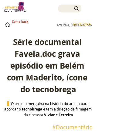
Come back
Apr 15, 2024
Amazônia, Brasil e o mundo.
Série documental 
Favela.doc grava 
episódio em Belém 
com Maderito, ícone 
do tecnobrega
 O 
projeto mergulha na história do artista para 
abordar o 
tecnobrega
 e tem a direção de filmagem 
da cineasta 
Viviane Ferreira
#Documentário