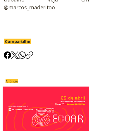
@marcos_maderitoo
Compartilhe
Anúncio