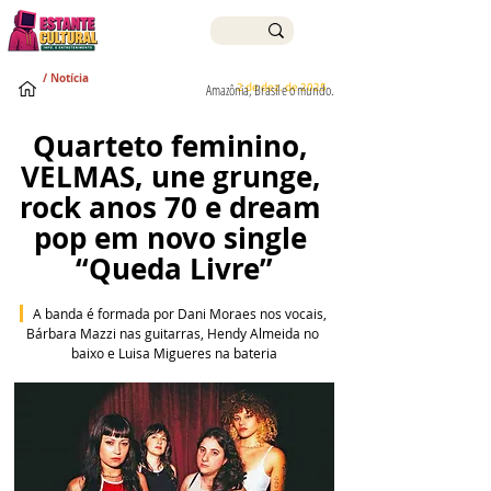
/ Notícia
2 de dez. de 2025
Amazônia, Brasil e o mundo.
Quarteto feminino, 
VELMAS, une grunge, 
rock anos 70 e dream 
pop em novo single 
“Queda Livre”
  A banda é formada por Dani Moraes nos vocais, 
Bárbara Mazzi nas guitarras, Hendy Almeida no 
baixo e Luisa Migueres na bateria