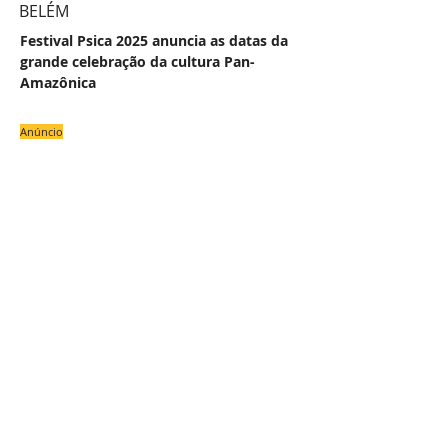
BELÉM
Festival Psica 2025 anuncia as datas da
grande celebração da cultura Pan-
Amazônica
Anúncio
#
NAS
COLU
OU
Z
E