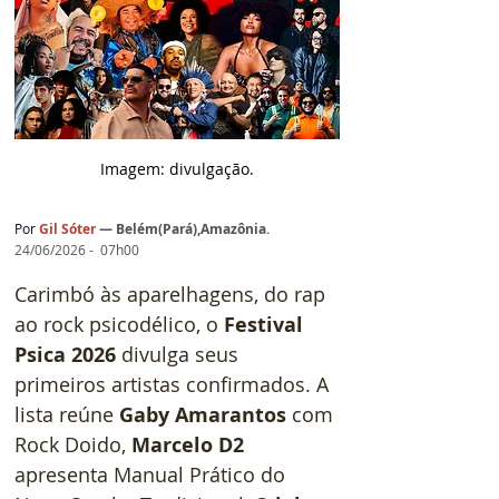
Imagem: d
ivulgação.
Por 
Gil Sóter
— 
Belém(Pará),Amazônia
.
24/06/2026 -  07h00
Carimbó às aparelhagens, do rap 
ao rock psicodélico, o 
Festival 
Psica 2026
 divulga seus 
primeiros artistas confirmados. A 
lista reúne 
Gaby Amarantos 
com 
Rock Doido, 
Marcelo D2
apresenta Manual Prático do 