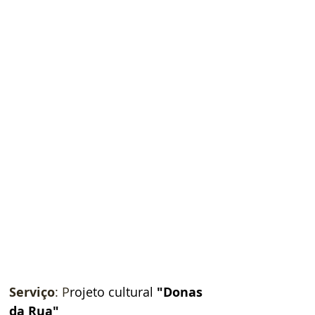
Serviço
: P
rojeto cultural 
"Donas 
da Rua"