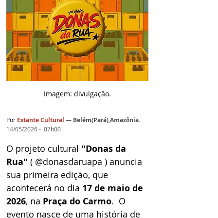
Imagem: d
ivulgação.
Por
 Estante Cultural 
— 
Belém(Pará),Amazônia.
14/05/2026 -  07h00
O projeto cultural 
"Donas da 
Rua"
 ( @donasdaruapa ) anuncia 
sua primeira edição, que 
acontecerá no dia 
17 de maio de 
2026
, na 
Praça do Carmo
.  O 
evento nasce de uma história de 