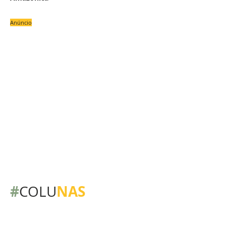
Anúncio
#
NAS
COLU