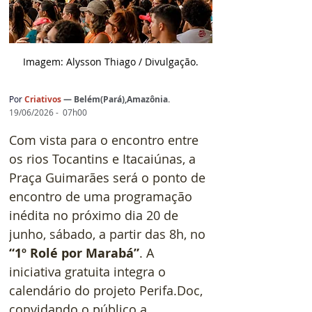
Imagem: Alysson Thiago / D
ivulgação.
Por 
Criativos
— 
Belém(Pará),Amazônia
.
19/06/2026 -  07h00
Com vista para o encontro entre 
os rios Tocantins e Itacaiúnas, a 
Praça Guimarães será o ponto de 
encontro de uma programação 
inédita no próximo dia 20 de 
junho, sábado, a partir das 8h, no 
“1º Rolé por Marabá”
. A 
iniciativa gratuita integra o 
calendário do projeto Perifa.Doc, 
convidando o público a 