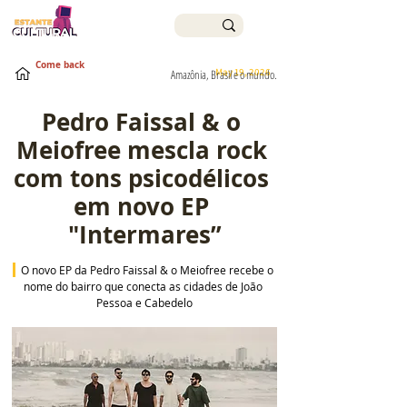
Come back
May 19, 2026
Amazônia, Brasil e o mundo.
Pedro Faissal & o 
Meiofree mescla rock 
com tons psicodélicos 
em novo EP 
"Intermares”
 O novo EP da Pedro Faissal & o Meiofree recebe o 
nome do bairro que conecta as cidades de João 
Pessoa e Cabedelo