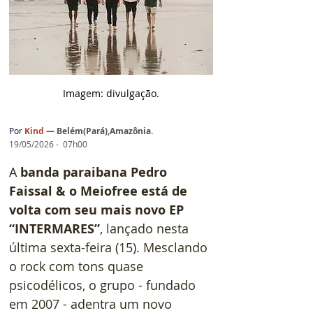
Imagem: d
ivulgação.
Por
 Kind 
— 
Belém(Pará),Amazônia.
19/05/2026 -  07h00
A 
banda paraibana Pedro 
Faissal & o Meiofree está de 
volta com seu mais novo EP 
“INTERMARES”
, lançado nesta 
última sexta-feira (15). Mesclando 
o rock com tons quase 
psicodélicos, o grupo - fundado 
em 2007 - adentra um novo 