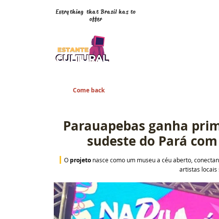
Everything that Brazil has to
offer
Come back
Parauapebas ganha prim
sudeste do Pará com
 O 
projeto
 nasce como um museu a céu aberto, conectand
artistas locais