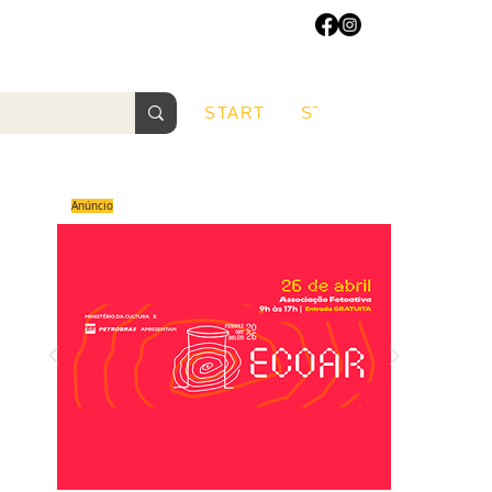
START
START
Sobre
Anúncio