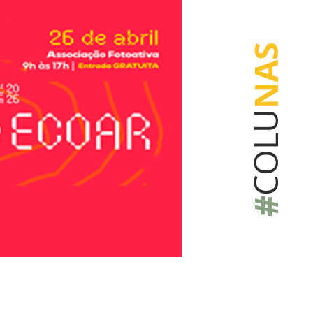
NAS
COLU
#