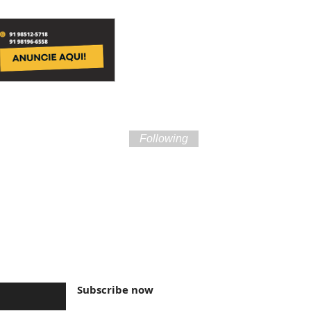
Following
ture of Brazil and
Subscribe now