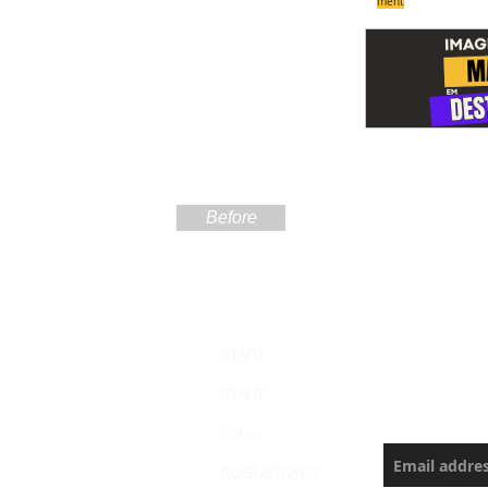
ment
Before
Sign up
START
the Ama
START
Never miss a
Sobre
AUGUST/2022