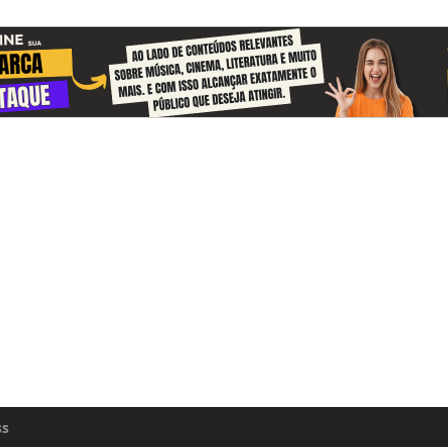
 and receive information about the cul
zon every day
n update