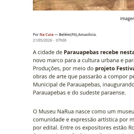
Image
Por
Na Cuia
— 
Belém
(
PA),Amazônia
.
21/05/2026 -  07h00
A cidade de 
Parauapebas recebe nesta
novo marco para a cultura urbana e para
Produções, por meio do 
projeto Festi
obras de arte que passarão a compor 
Municipal de Parauapebas, inaugurando
Parauapebas e do sudeste paraense.
O Museu NaRua nasce como um museu a 
comunidade e expressão artística por me
por edital. Entre os expositores estão 