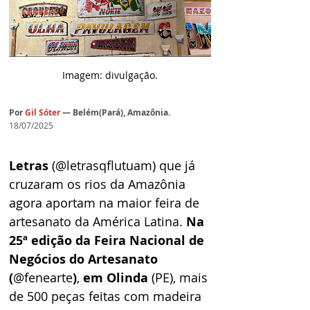
Imagem: divulgação.
Por
 Gil Sóter
— Belém(Pará), Amazônia.
18/07/2025
Letras
 (@letrasqflutuam) que já 
cruzaram os rios da Amazônia 
agora aportam na maior feira de 
artesanato da América Latina. 
Na 
25ª edição da Feira Nacional de 
Negócios do Artesanato
(
@fenearte
)
, 
em Olinda
 (PE), mais 
de 500 peças feitas com madeira 