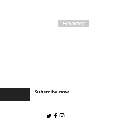
Following
ture of Brazil and
Subscribe now