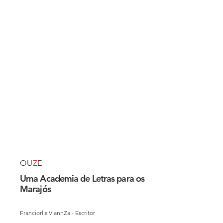
OU
Z
E
Uma Academia de Letras para os
Marajós
Franciorlis ViannZa - Escritor