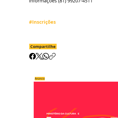
Informações (81) 99207-4511 
#Inscrições
Compartilhe
Anúncio