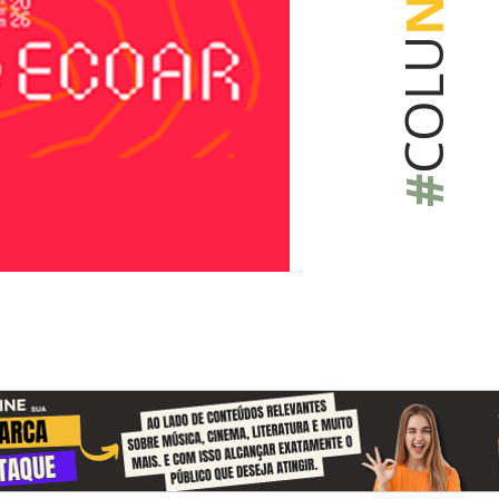
COLU
#