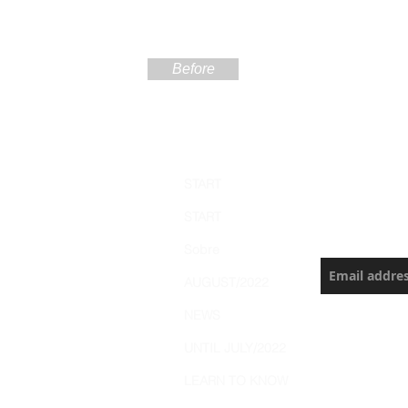
Before
Sign up
START
the Ama
START
Never miss a
Sobre
AUGUST/2022
NEWS
UNTIL JULY/2022
LEARN TO KNOW