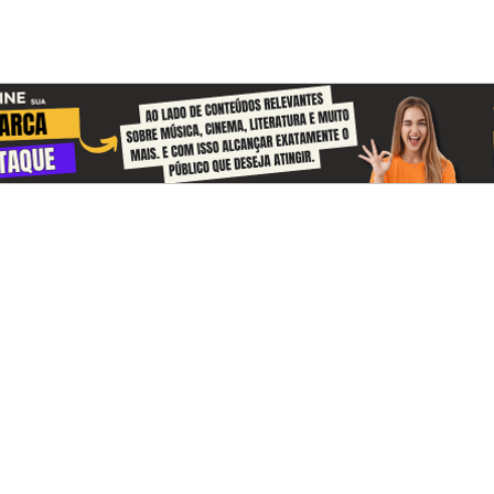
 and receive information about the cul
zon every day
n update