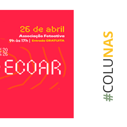
NAS
COLU
#