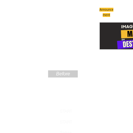
Announce
ment
Before
Sign up
START
the Ama
START
Never miss a
Sobre