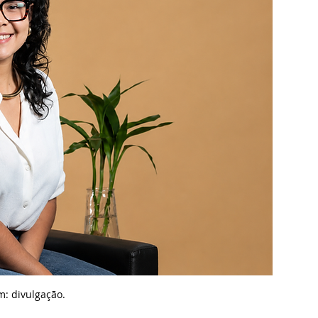
m: d
ivulgação.