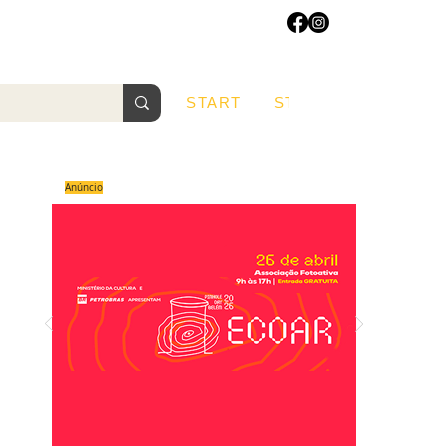
START
START
Sobre
Anúncio