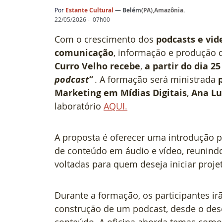
Por
Estante Cultural
— 
Belém
(
PA),Amazônia
.
22/05/2026 -  07h00
Com o crescimento dos 
podcasts e vi
comunicação
, informação e produção d
Curro Velho recebe
, 
a partir do dia 2
podcast”
. A formação será ministrada 
Marketing em Mídias Digitais
,
 Ana Lu
laboratório 
AQUI
.
A proposta é oferecer uma introdução p
de conteúdo em áudio e vídeo, reunindo 
voltadas para quem deseja iniciar projet
Durante a formação, os participantes ir
construção de um podcast, desde o dese
conteúdo. A oficina aborda temas como 