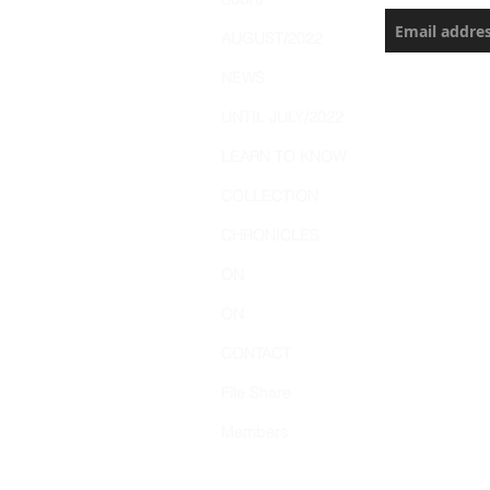
AUGUST/2022
NEWS
UNTIL JULY/2022
LEARN TO KNOW
COLLECTION
CHRONICLES
ON
ON
CONTACT
File Share
Members