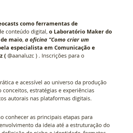
deocasts como ferramentas de 
e conteúdo digital, 
o Laboratório Maker do 
5 de maio
, 
a oficina “Como criar um 
pela
especialista em Comunicação e 
z ( 
@aanaluzc )
. Inscrições para o 
rática e acessível ao universo da produção 
conceitos, estratégias e experiências 
os autorais nas plataformas digitais.
ão conhecer as principais etapas para 
nvolvimento da ideia até a estruturação do 
definição de nicho e identidade, formatos 