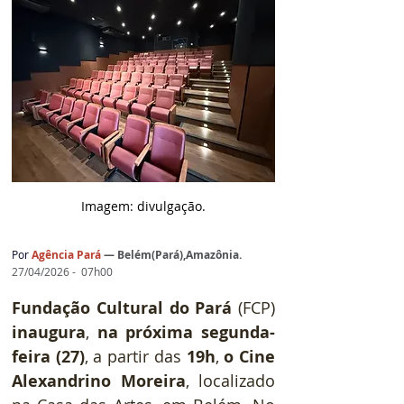
Imagem: d
ivulgação.
Por
Agência Pará
— 
Belém(Pará),Amazônia.
27/04/2026 -  07h00
Fundação Cultural do Pará
 (FCP) 
inaugura
, 
na próxima segunda-
feira (27)
, a partir das 
19h
, 
o Cine 
Alexandrino Moreira
, localizado 