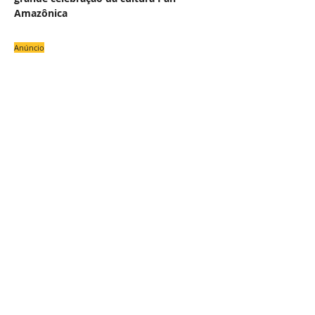
Amazônica
Anúncio
#
NAS
COLU
OU
Z
E
Uma Academia de Letras para os
Marajós