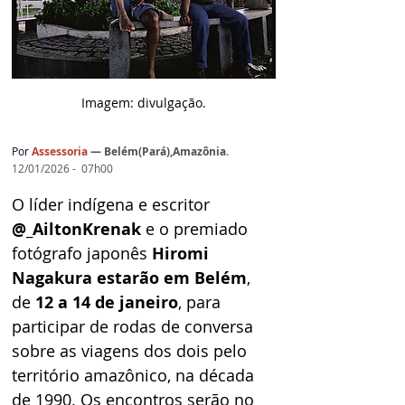
Imagem: d
ivulgação.
Por
Assessoria
— Belém(Pará),Amazônia.
12/01/2026 -  07h00
O líder indígena e escritor 
@_AiltonKrenak 
e o premiado 
fotógrafo japonês
 Hiromi 
Nagakura estarão em Belém
, 
de 
12 a 14 de janeiro
, para 
participar de rodas de conversa 
sobre as viagens dos dois pelo 
território amazônico, na década 
de 1990. Os encontros serão no 