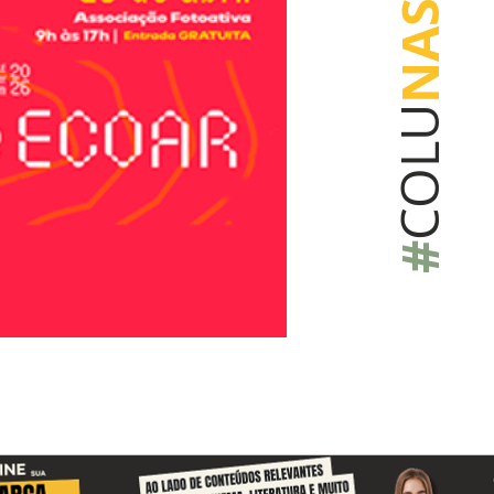
NAS
COLU
#