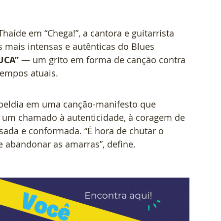
haíde em “Chega!”, a cantora e guitarrista 
s mais intensas e autênticas do Blues 
UCA”
 — um grito em forma de canção contra 
tempos atuais.
 rebeldia em uma canção-manifesto que 
 é um chamado à autenticidade, à coragem de 
ssada e conformada. “É hora de chutar o 
e abandonar as amarras”, define.