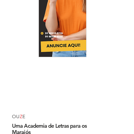
OU
Z
E
Uma Academia de Letras para os
Marajós