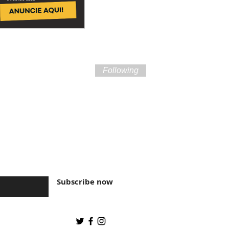
Following
ture of Brazil and
Subscribe now