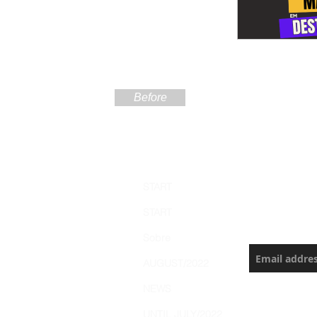
Before
Sign up
START
the Ama
START
Never miss a
Sobre
AUGUST/2022
NEWS
UNTIL JULY/2022