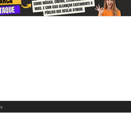
 and receive information about the cul
zon every day
n update