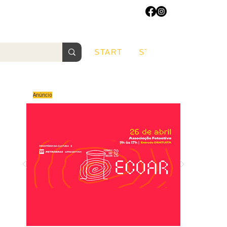
START
START
Sobre
Anúncio