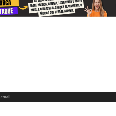
-se e receba todos o dias informações
e da Amazônia
uma atualização