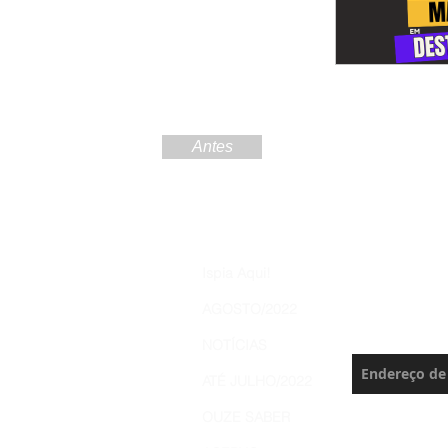
Antes
Increva
Ispia Aqui!
Brasil 
AGOSTO/2022
Nunca perca 
NOTÍCIAS
ATÉ JULHO/2022
OUZE SABER