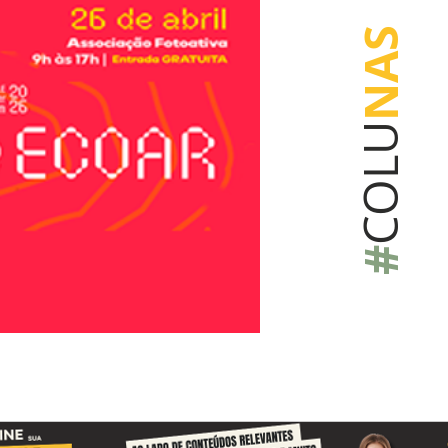
NAS
COLU
#