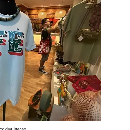
m: d
ivulgação.