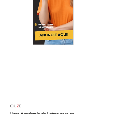
OU
Z
E
Uma Academia de Letras para os