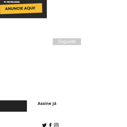
Seguinte
 da cultura do
Assine Já