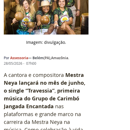
Imagem: d
ivulgação.
Por
 Assessoria
— 
Belém
(
PA),Amazônia
.
28/05/2026 -  07h00
A cantora e compositora 
Mestra 
Neya lançará no mês de junho, 
o single “Travessia”
, 
primeira 
música do Grupo de Carimbó 
Jangada Encantada
 nas 
plataformas e grande marco na 
carreira da Mestra Neya na 
música. Como celebração à vida 