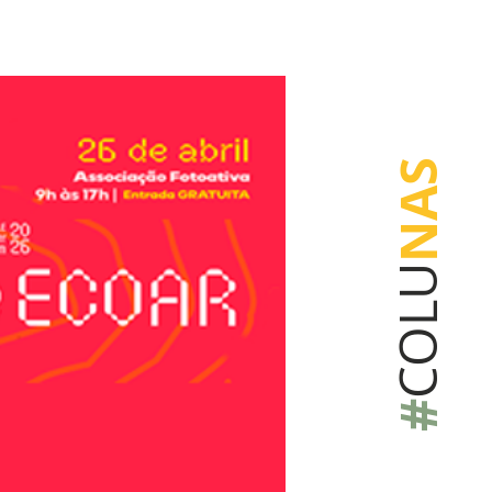
NAS
COLU
#