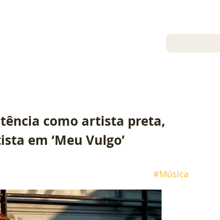
22 de dez. de 2022
Fernando Assunção
tência como artista preta, 
tista em ‘Meu Vulgo’
#Música