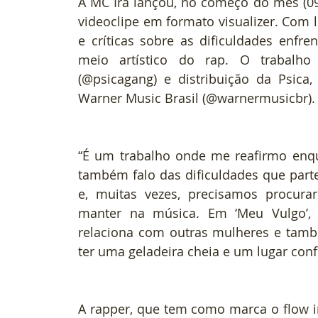
A MC Íra lançou, no começo do mês (09/
videoclipe em formato visualizer. Com le
e críticas sobre as dificuldades enfre
meio artístico do rap. O trabalho
(@psicagang) e distribuição da Psica
Warner Music Brasil (@warnermusicbr).
“É um trabalho onde me reafirmo enquan
também falo das dificuldades que parte
e, muitas vezes, precisamos procurar
manter na música. Em ‘Meu Vulgo’
relaciona com outras mulheres e també
ter uma geladeira cheia e um lugar conf
A rapper, que tem como marca o flow i