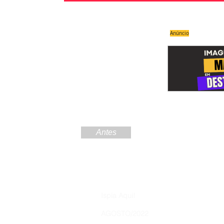
Anúncio
Antes
Increva
Ispia Aqui!
Brasil 
AGOSTO/2022
Nunca perca 