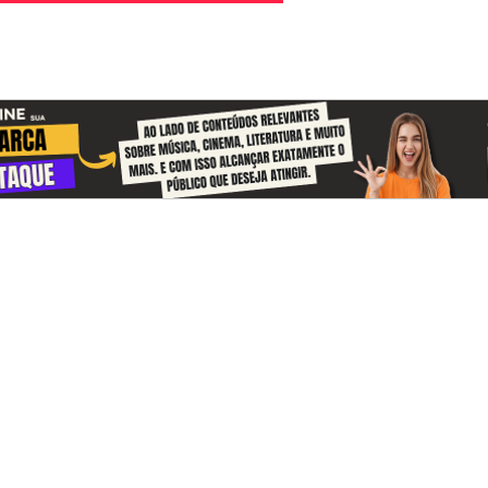
-se e receba todos o dias informações
e da Amazônia
uma atualização