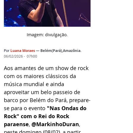
Imagem: d
ivulgação.
Por
Luana Moraes
— Belém(Pará),Amazônia.
06/02/2026 -  07h00
Aos amantes de um show de rock 
com os maiores clássicos da 
música mundial e ainda 
aproveitar um belo passeio de 
barco por Belém do Pará, prepare-
se para o evento 
"Nas Ondas do 
Rock" com o Rei do Rock 
paraense
, 
@MarkinhoDuran
, 
neste domingo (08/02), a partir 