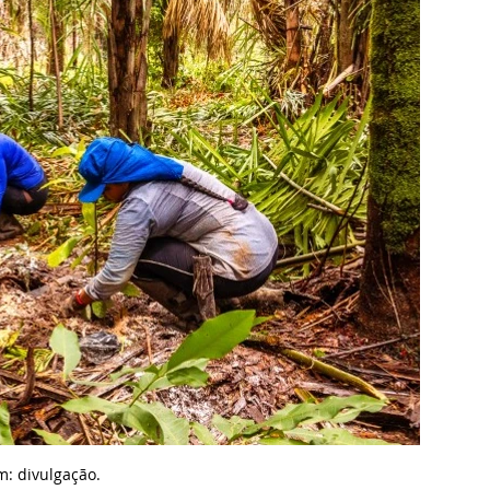
m: d
ivulgação.