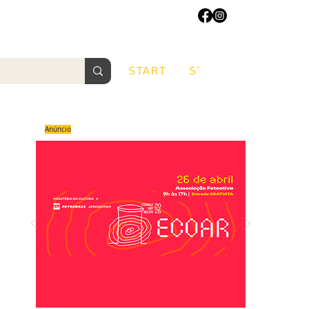
START
START
Sobre
Anúncio