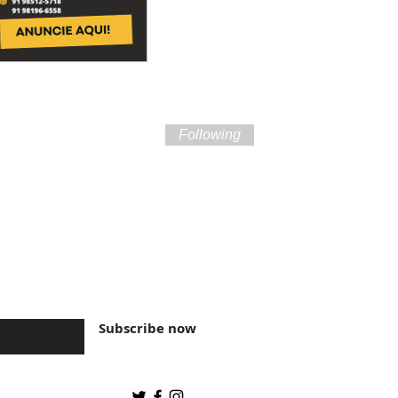
Following
ture of Brazil and
Subscribe now