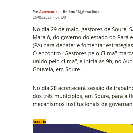
Por
 A
ssessoria
— 
Belém
(
PA),Amazônia
.
26/05/2026 -  07h00
No dia 29 de maio, gestores de Soure, Sa
Marajó, do governo do estado do Pará 
(PA) para debater e fomentar estratégi
O encontro "Gestores pelo Clima" marc
unido pelo clima", e inicia às 9h, no Au
Gouveia, em Soure. 
No dia 28 acontecerá sessão de trabalh
dos três municípios, em Soure, para a f
mecanismos institucionais de governanç
Anúncio