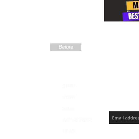
Before
Sign up
START
the Ama
START
Never miss a
Sobre
AUGUST/2022
NEWS