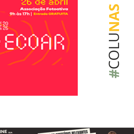
NAS
COLU
#