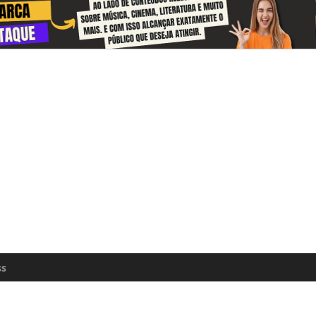
 and receive information about the cul
zon every day
n update