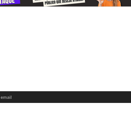
-se e receba todos o dias informações
e da Amazônia
uma atualização