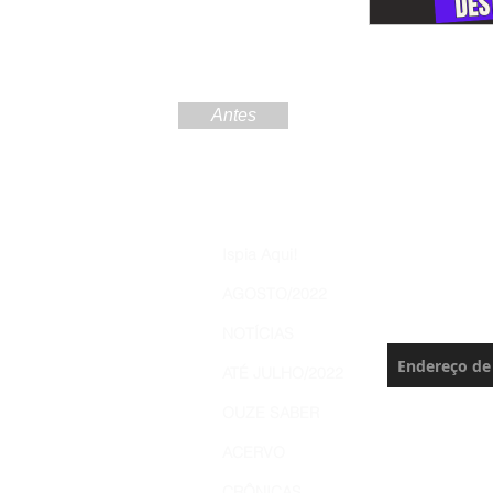
Antes
Increva
Ispia Aqui!
Brasil 
AGOSTO/2022
Nunca perca 
NOTÍCIAS
ATÉ JULHO/2022
OUZE SABER
ACERVO
CRÔNICAS