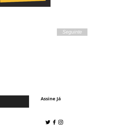
Seguinte
 da cultura do
Assine Já