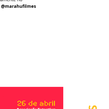
 
@marahufilmes 