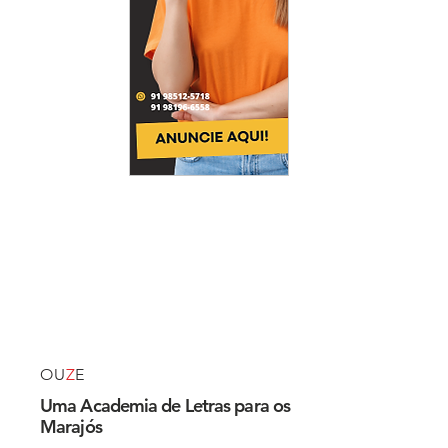
OU
Z
E
Uma Academia de Letras para os
Marajós