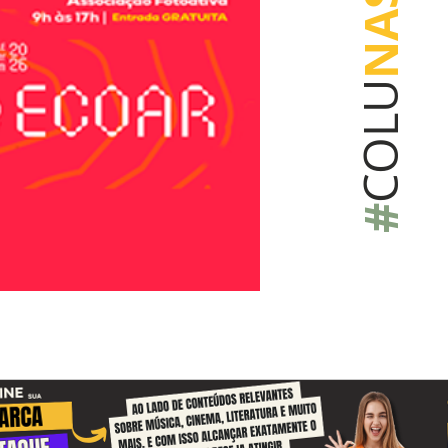
NAS
COLU
#