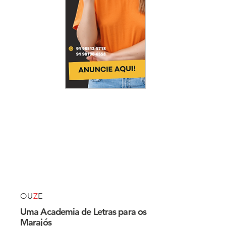
OU
Z
E
Uma Academia de Letras para os
Marajós