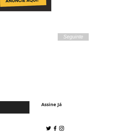
Seguinte
 da cultura do
Assine Já