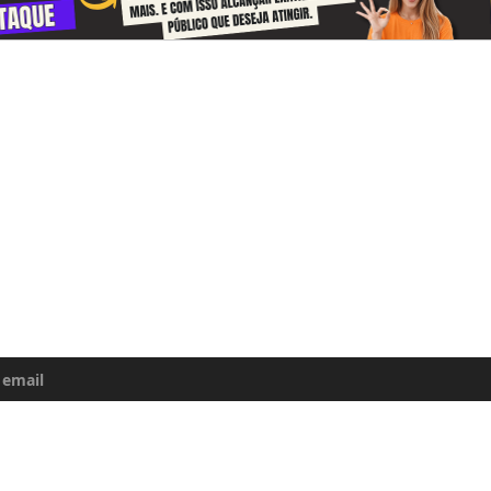
-se e receba todos o dias informações
e da Amazônia
uma atualização