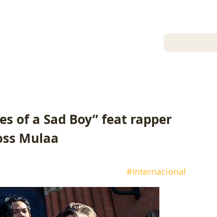
13 de fev. de 2023
Collapse Agency
es of a Sad Boy” feat rapper 
oss Mulaa
#Internacional