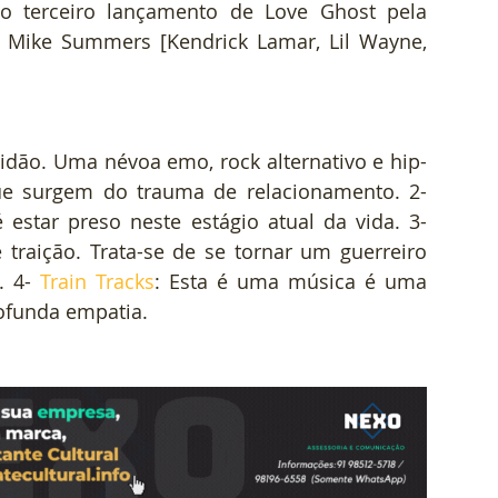
 terceiro lançamento de Love Ghost pela 
r Mike Summers [Kendrick Lamar, Lil Wayne, 
idão. Uma névoa emo, rock alternativo e hip-
hop liberando os medos e dúvidas que surgem do trauma de relacionamento. 2- 
: Esta música captura como é estar preso neste estágio atual da vida. 3- 
raição. Trata-se de se tornar um guerreiro 
 4- 
Train Tracks
: Esta é uma música é uma 
ofunda empatia. 