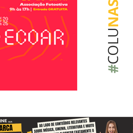
NAS
COLU
#