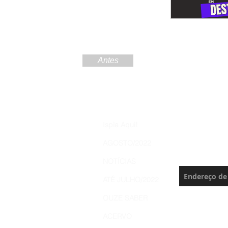
Antes
Increva
Ispia Aqui!
Brasil 
AGOSTO/2022
Nunca perca 
NOTÍCIAS
ATÉ JULHO/2022
OUZE SABER
ACERVO