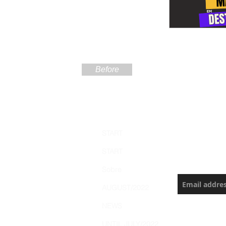
Before
Sign up
START
the Ama
START
Never miss a
Sobre
AUGUST/2022
NEWS
UNTIL JULY/2022