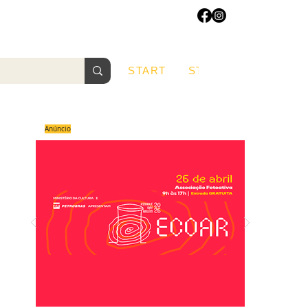
START
START
Sobre
Anúncio