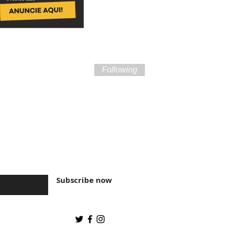
Following
ture of Brazil and
Subscribe now