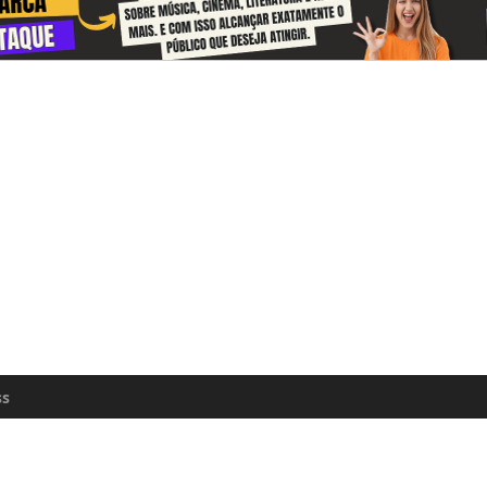
 and receive information about the cul
zon every day
n update