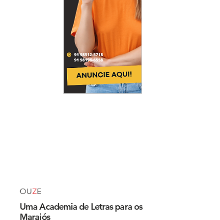
OU
Z
E
Uma Academia de Letras para os
Marajós