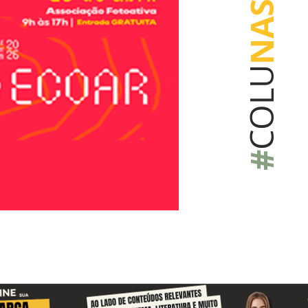
NAS
COLU
#