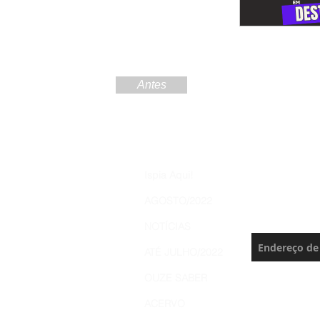
Antes
Increva
Ispia Aqui!
Brasil 
AGOSTO/2022
Nunca perca 
NOTÍCIAS
ATÉ JULHO/2022
OUZE SABER
ACERVO