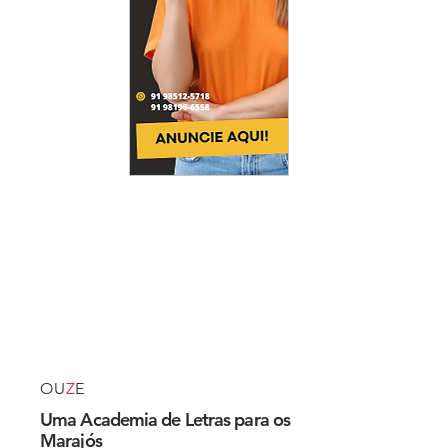
OU
Z
E
Uma Academia de Letras para os
Marajós