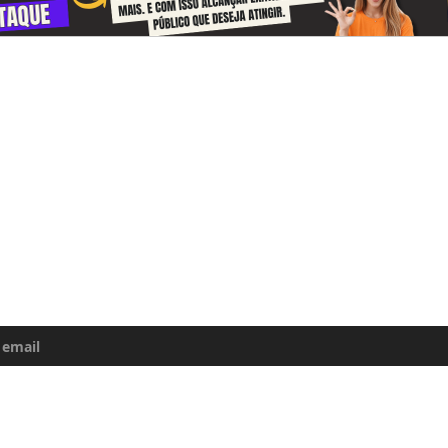
-se e receba todos o dias informações
e da Amazônia
uma atualização