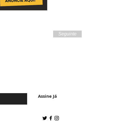
Seguinte
 da cultura do
Assine Já