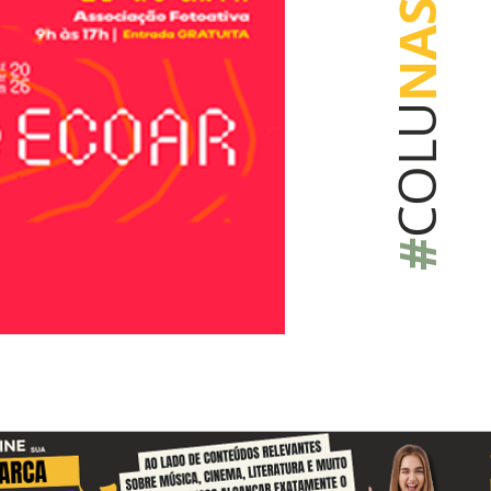
NAS
COLU
#